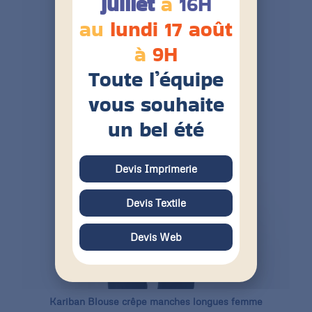
juillet
à
16H
au
lundi 17 août
à
9H
Toute l’équipe
vous souhaite
un bel été
Devis Imprimerie
Devis Textile
Devis Web
Kariban Blouse crêpe manches longues femme