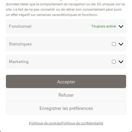
données telles que le comportement de navigation ou les ID uniques sur ce
site. Le fait de ne pas consentir ou de retirer son consentement peut avoir
un effet négatif sur certaines caractéristiques et fonctions.
Fonctionnel
Toujours activé
Statistiques
Marketing
Accepter
Devis Textile
Refuser
Devis Imprimerie
Enregistrer les préférences
Kariban Chemise denim homme
Aide technique
Politique de cookies
Politique de confidentialité