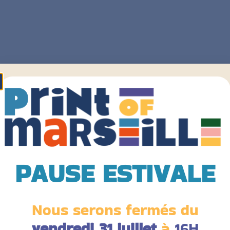
PAUSE ESTIVALE
Nous serons fermés du
vendredi 31 juillet
à
16H