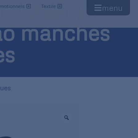
an Chemise
menu
omotionnels
Textile
ao manches
es
gues