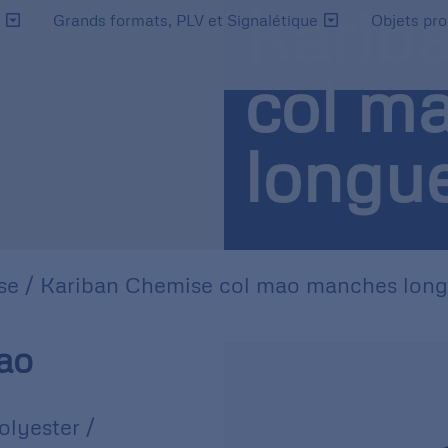
Karib
s
Grands formats, PLV et Signalétique
Objets pr
col m
longu
se
/ Kariban Chemise col mao manches lon
ao
lyester /