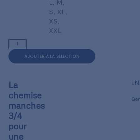
L
,
M
,
S
,
XL
,
XS
,
XXL
AJOUTER À LA SÉLECTION
IN
La
chemise
Ge
manches
3/4
pour
une