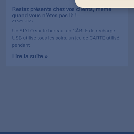
Restez présents chez vos clients, même
quand vous n’êtes pas là !
28 avril 2026
Un STYLO sur le bureau, un CÂBLE de recharge
USB utilisé tous les soirs, un jeu de CARTE utilisé
pendant
Lire la suite »