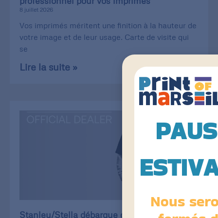
professionnel pour vos imprimés
8 juillet 2026
Vos imprimés méritent une finition à la hauteur de
votre image et de leur usage. Carte de visite qui
se
Lire la suite »
PAUS
ESTIV
Nous ser
Stanley/Stella débarque chez Print of