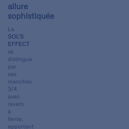
allure
sophistiquée
La
SOL’S
EFFECT
se
distingue
par
ses
manches
3/4
avec
revers
à
fente,
apportant