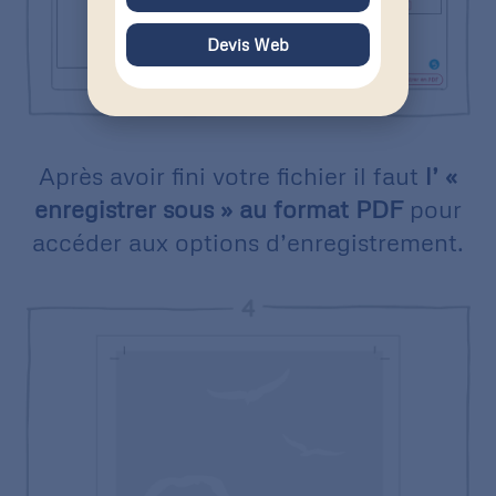
Devis Web
Après avoir fini votre fichier il faut
l’ «
enregistrer sous » au format PDF
pour
accéder aux options d’enregistrement.