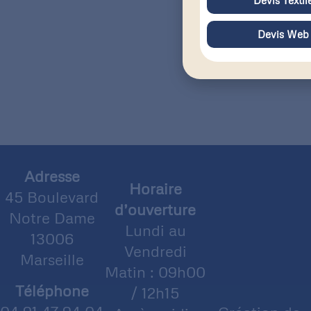
Devis Web
Adresse
Horaire
45 Boulevard
d’ouverture
Notre Dame
Lundi au
13006
Vendredi
Marseille
Matin : 09h00
Téléphone
/ 12h15