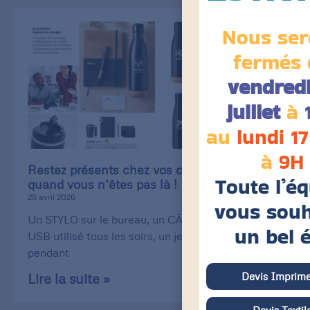
Nous ser
fermés 
vendredi
juillet
à
au
lundi 17
à
9H
Restez présents chez vos clients, même
Toute l’é
quand vous n’êtes pas là !
28 avril 2026
vous souh
Un STYLO sur le bureau, un CÂBLE de recharge
un bel 
USB utilisé tous les soirs, un jeu de CARTE utilisé
pendant
Devis Imprime
Lire la suite »
Devis Textil