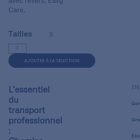
avec revers, Easy
Care.
Tailles
S
AJOUTER À LA SÉLECTION
IN
L’essentiel
du
Ge
transport
professionnel
Gr
:
Éti