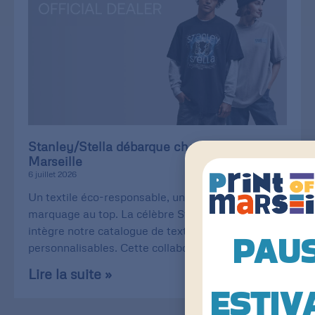
Stanley/Stella débarque chez Print of
Marseille
6 juillet 2026
Un textile éco-responsable, une qualité de
marquage au top. La célèbre Stanley/Stella
intègre notre catalogue de textiles
PAU
personnalisables. Cette collaboration
Lire la suite »
ESTIV