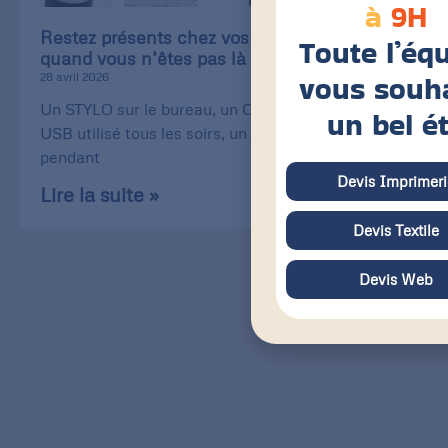
à
9H
Restez présents chez vos clients, même
Toute l’éq
quand vous n’êtes pas là !
vous souh
28 avril 2026
Un STYLO sur le bureau, un CÂBLE de recharge
un bel é
USB utilisé tous les soirs, un jeu de CARTE utilisé
pendant
Devis Imprimeri
Lire la suite »
Devis Textile
Devis Web