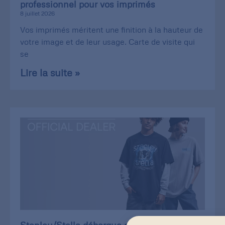
professionnel pour vos imprimés
8 juillet 2026
Vos imprimés méritent une finition à la hauteur de
votre image et de leur usage. Carte de visite qui
se
Lire la suite »