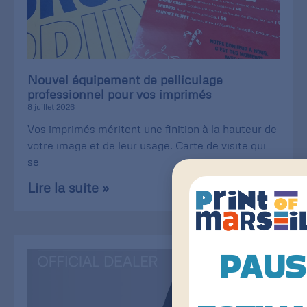
Nouvel équipement de pelliculage
professionnel pour vos imprimés
8 juillet 2026
Vos imprimés méritent une finition à la hauteur de
votre image et de leur usage. Carte de visite qui
se
Lire la suite »
PAUS