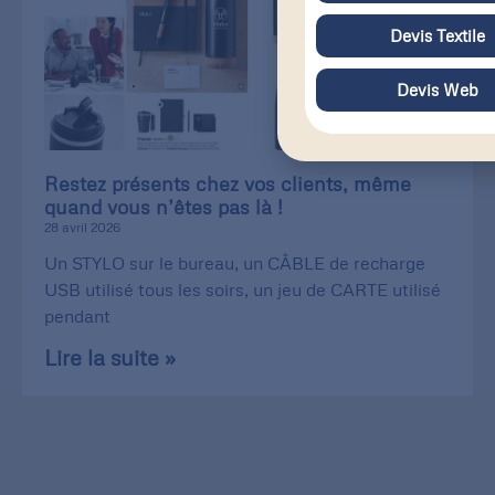
Devis Textile
Devis Web
Restez présents chez vos clients, même
quand vous n’êtes pas là !
28 avril 2026
Un STYLO sur le bureau, un CÂBLE de recharge
USB utilisé tous les soirs, un jeu de CARTE utilisé
pendant
Lire la suite »