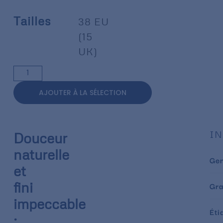
Tailles
38 EU
(15
UK)
AJOUTER À LA SÉLECTION
IN
Douceur
naturelle
Ge
et
fini
Gr
impeccable
Éti
: