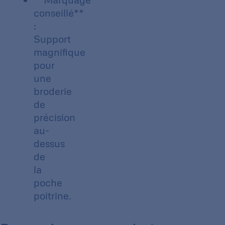
conseillé**
:
Support
magnifique
pour
une
broderie
de
précision
au-
dessus
de
la
poche
poitrine.