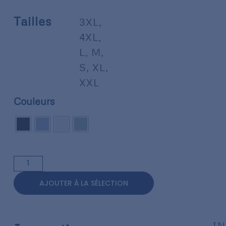
Tailles
3XL
,
4XL
,
L
,
M
,
S
,
XL
,
XXL
Couleurs
AJOUTER À LA SÉLECTION
IN