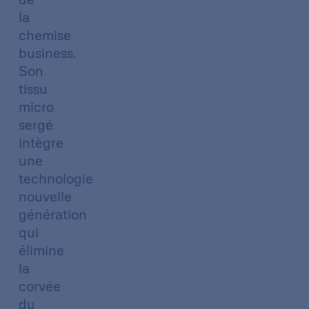
la
chemise
business.
Son
tissu
micro
sergé
intègre
une
technologie
nouvelle
génération
qui
élimine
la
corvée
du