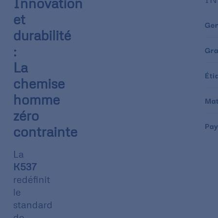
Innovation
et
Ge
durabilité
:
Gr
La
Éti
chemise
homme
Mat
zéro
Pay
contrainte
La
K537
redéfinit
le
standard
de