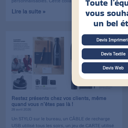
Toute l’éq
personnalisables. Cette collaboration
vous souh
Lire la suite »
un bel é
Devis Imprimeri
Devis Textile
Devis Web
Restez présents chez vos clients, même
quand vous n’êtes pas là !
28 avril 2026
Un STYLO sur le bureau, un CÂBLE de recharge
USB utilisé tous les soirs, un jeu de CARTE utilisé