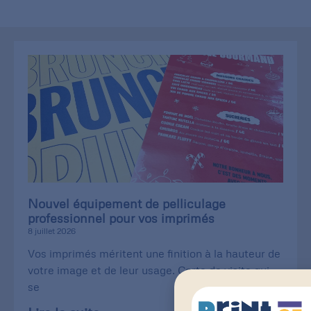
Nouvel équipement de pelliculage
professionnel pour vos imprimés
8 juillet 2026
Vos imprimés méritent une finition à la hauteur de
votre image et de leur usage. Carte de visite qui
se