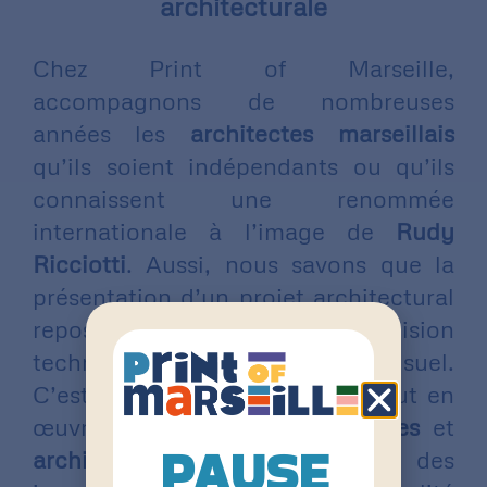
architecturale
Chez Print of Marseille,
accompagnons de nombreuses
années les
architectes marseillais
qu’ils soient indépendants ou qu’ils
connaissent une renommée
internationale à l’image de
Rudy
Ricciotti
. Aussi, nous savons que la
présentation d’un projet architectural
repose autant sur la précision
technique que sur l’impact visuel.
C’est pourquoi nous mettons tout en
œuvre pour offrir aux
architectes
et
PAUSE
architectes d’intérieur
des