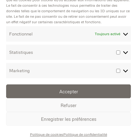
sites Internet
Le fait de consentir à ces technologies nous permettra de traiter des
14h15 / 18h00
données telles que le comportement de navigation ou les ID uniques sur ce
site. Le fait de ne pas consentir ou de retirer son consentement peut avoir
un effet négatif sur certaines caractéristiques et fonctions.
Print of
Fonctionnel
Toujours activé
Marseille est
labélisé éco-
Statistiques
responsable
> Mentions légales
> Conditions
Marketing
Générales de Vente
Accepter
Devis Textile
Refuser
Devis Imprimerie
Enregistrer les préférences
Aide technique
Politique de cookies
Politique de confidentialité