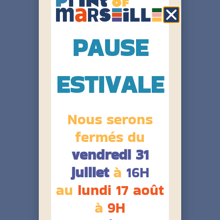
PAUSE
BUFF Tour de cou Original EcoStretch
ESTIVALE
Nous serons
fermés du
vendredi 31
juillet
à
16H
au
lundi 17 août
à
9H