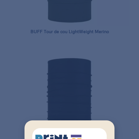
BUFF Tour de cou LightWeight Merino