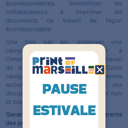
écoresponsables. Sensibiliser les
collaborateurs à imprimer les
documents de travail de façon
écoresponsable
Une fois par an, organiser une
campagne de sensibilisation à
l’impression des documents de travail
de manière plus responsable. Cette
campagne peut s’axer sur différentes
PAUSE
actions telles que l’impression des
documents en recto-verso et ou en noir
et blanc par exemple.
ESTIVALE
Garantir une traçabilité transparente
des produits