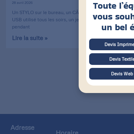
Toute l’é
28 avril 2026
Un STYLO sur le bureau, un CÂBLE de recharge
vous souh
USB utilisé tous les soirs, un jeu de CARTE utilisé
un bel 
pendant
Lire la suite »
Devis Imprime
Devis Textil
Devis Web
Adresse
Horaire