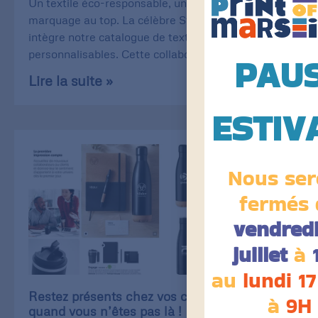
Un textile éco-responsable, une qualité de
marquage au top. La célèbre Stanley/Stella
intègre notre catalogue de textiles
personnalisables. Cette collaboration
PAU
Lire la suite »
ESTIV
Nous ser
fermés 
vendredi
juillet
à
au
lundi 17
Restez présents chez vos clients, même
à
9H
quand vous n’êtes pas là !