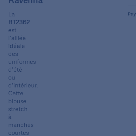
Ravenna
Pay
La
BT2362
est
l’alliée
idéale
des
uniformes
d’été
ou
d’intérieur.
Cette
blouse
stretch
à
manches
courtes