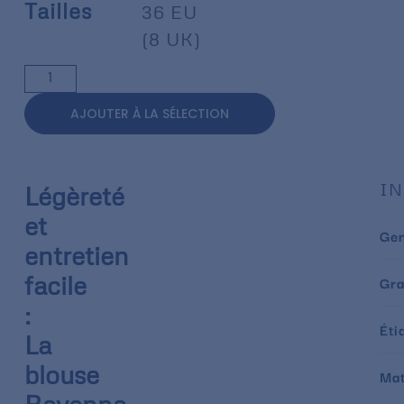
Tailles
36 EU
(8 UK)
AJOUTER À LA SÉLECTION
IN
Légèreté
et
Ge
entretien
facile
Gr
:
Éti
La
blouse
Mat