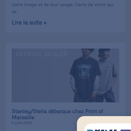
votre image et de leur usage. Carte de visite qui
se
Lire la suite »
Stanley/Stella débarque chez Print of
Marseille
6 juillet 2026