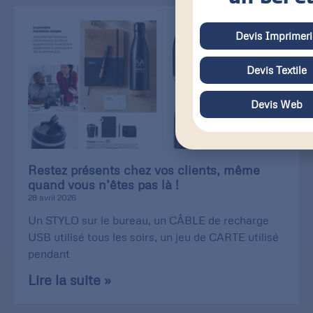
Devis Imprimeri
Devis Textile
Devis Web
Restez présents chez vos clients, même
quand vous n’êtes pas là !
28 avril 2026
Un STYLO sur le bureau, un CÂBLE de recharge
USB utilisé tous les soirs, un jeu de CARTE utilisé
pendant
Lire la suite »