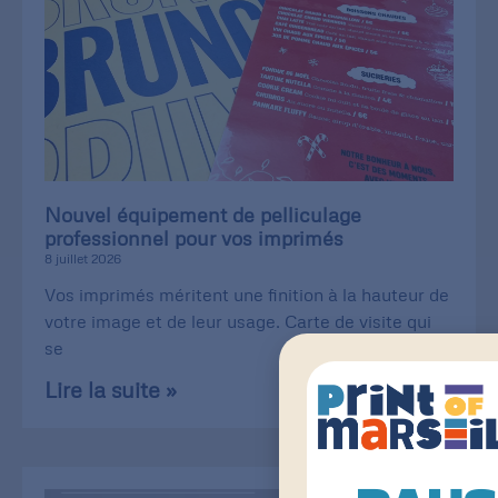
Nouvel équipement de pelliculage
professionnel pour vos imprimés
8 juillet 2026
Vos imprimés méritent une finition à la hauteur de
votre image et de leur usage. Carte de visite qui
se
Lire la suite »