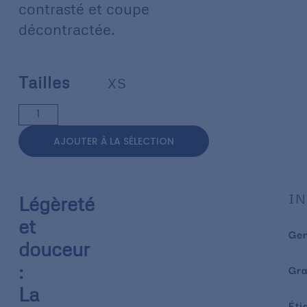
contrasté et coupe
décontractée.
Tailles
XS
AJOUTER À LA SÉLECTION
IN
Légèreté
et
Ge
douceur
:
Gr
La
Éti