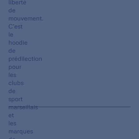
liberté
de
mouvement.
C’est
le
hoodie
de
prédilection
pour
les
clubs
de
sport
marseillais
et
les
marques