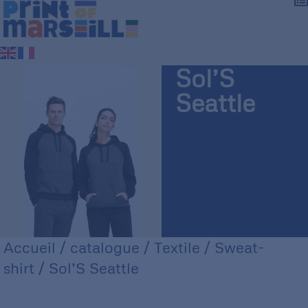
Sol’S
Seattle
Accueil
/
catalogue
/
Textile
/
Sweat-
shirt
/ Sol’S Seattle