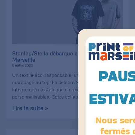
Stanley/Stella débarque chez Print of
Marseille
6 juillet 2026
PAU
Un textile éco-responsable, une qualité de
marquage au top. La célèbre Stanley/Stella
intègre notre catalogue de textiles
ESTIV
personnalisables. Cette collaboration
Lire la suite »
Nous ser
fermés 