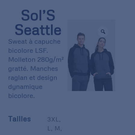
Sol’S
Seattle
Sweat à capuche
bicolore LSF.
Molleton 280g/m²
gratté. Manches
raglan et design
dynamique
bicolore.
Tailles
3XL
,
L
,
M
,