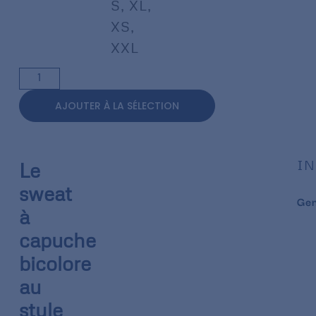
S
,
XL
,
XS
,
XXL
AJOUTER À LA SÉLECTION
IN
Le
sweat
Ge
à
capuche
bicolore
au
style