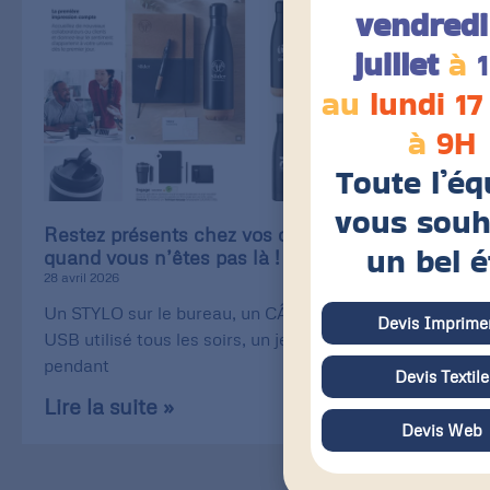
vendredi
juillet
à
au
lundi 17
à
9H
Toute l’éq
vous souh
Restez présents chez vos clients, même
un bel é
quand vous n’êtes pas là !
28 avril 2026
Un STYLO sur le bureau, un CÂBLE de recharge
Devis Imprimer
USB utilisé tous les soirs, un jeu de CARTE utilisé
pendant
Devis Textile
Lire la suite »
Devis Web