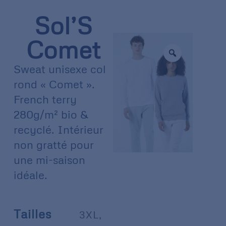
Sol’S
Comet
Sweat unisexe col
rond « Comet ».
French terry
280g/m² bio &
recyclé. Intérieur
non gratté pour
une mi-saison
idéale.
Tailles
3XL
,