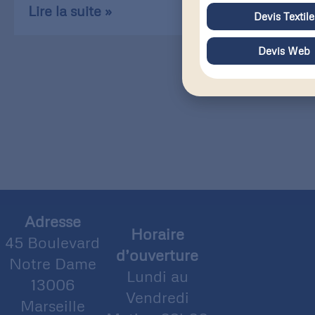
Lire la suite »
Devis Textile
Devis Web
Adresse
Horaire
45 Boulevard
d’ouverture
Notre Dame
Lundi au
13006
Vendredi
Marseille