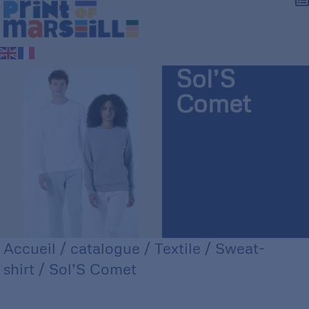
Sol’S
Comet
Accueil
/
catalogue
/
Textile
/
Sweat-
shirt
/ Sol’S Comet