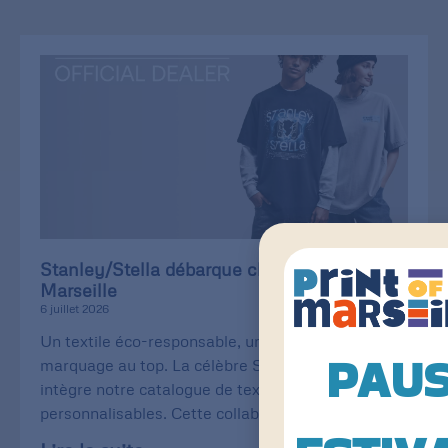
Stanley/Stella débarque chez Print of
Marseille
6 juillet 2026
Un textile éco-responsable, une qualité de
PAU
marquage au top. La célèbre Stanley/Stella
intègre notre catalogue de textiles
personnalisables. Cette collaboration