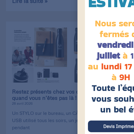
ESTIV
Lire la suite »
Nous ser
fermés 
vendredi
juillet
à
au
lundi 17
à
9H
Toute l’éq
Restez présents chez vos clients, même
vous souh
quand vous n’êtes pas là !
28 avril 2026
un bel é
Un STYLO sur le bureau, un CÂBLE de recharge
USB utilisé tous les soirs, un jeu de CARTE utilisé
Devis Imprimer
pendant