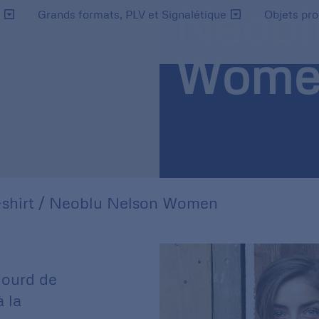
Neobl
s
Grands formats, PLV et Signalétique
Objets pr
Wome
shirt
/ Neoblu Nelson Women
lourd de
 la