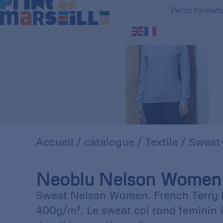
Petits format
Accueil
/
catalogue
/
Textile
/
Sweat-
Neoblu Nelson Women
Sweat Nelson Women. French Terry 
400g/m². Le sweat col rond féminin à