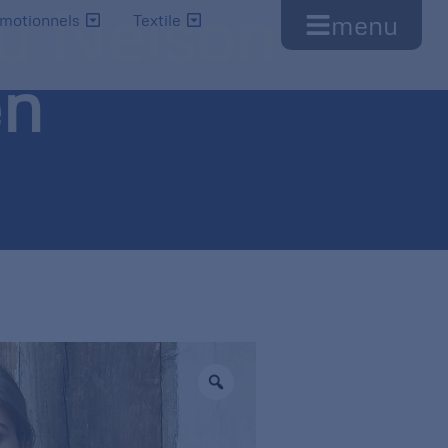
u Nelson
menu
omotionnels
Textile
n