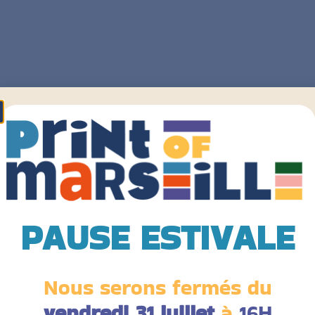
PAUSE ESTIVALE
Nous serons fermés du
vendredi 31 juillet
à
16H