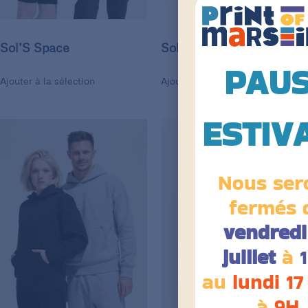
Sol’S Space
Sol’S Soul Women
PAU
Ajouter à la sélection
Ajouter à la sélection
ESTIV
Nous ser
fermés 
vendredi
juillet
à
au
lundi 17
à
9H