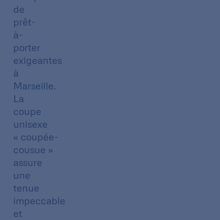
de
prêt-
à-
porter
exigeantes
à
Marseille.
La
coupe
unisexe
« coupée-
cousue »
assure
une
tenue
impeccable
et