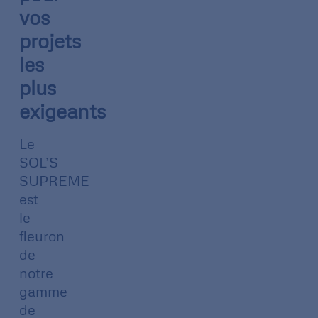
vos
projets
les
plus
exigeants
Le
SOL’S
SUPREME
est
le
fleuron
de
notre
gamme
de