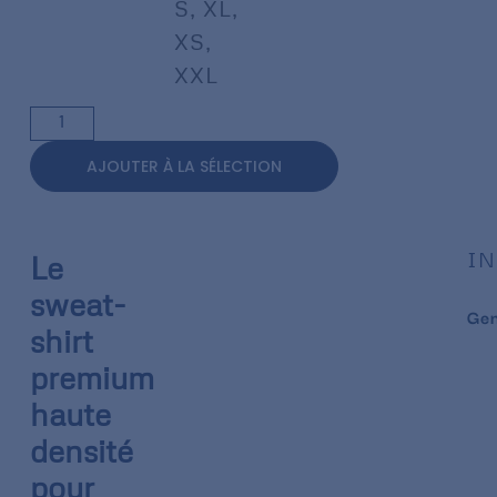
S
,
XL
,
XS
,
XXL
AJOUTER À LA SÉLECTION
IN
Le
sweat-
Ge
shirt
premium
haute
densité
pour