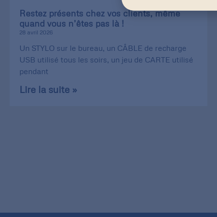
Restez présents chez vos clients, même
quand vous n’êtes pas là !
28 avril 2026
Un STYLO sur le bureau, un CÂBLE de recharge
USB utilisé tous les soirs, un jeu de CARTE utilisé
pendant
Lire la suite »