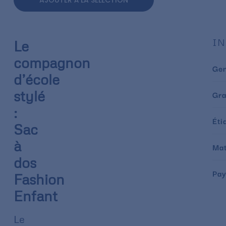
AJOUTER À LA SÉLECTION
IN
Le
compagnon
Ge
d’école
stylé
Gr
:
Éti
Sac
à
Mat
dos
Pay
Fashion
Enfant
Le