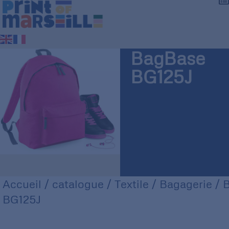
BagBase
BG125J
Accueil
/
catalogue
/
Textile
/
Bagagerie
/ 
BG125J