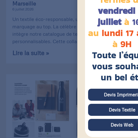
Marseille
vendredi 
6 juillet 2026
juillet
à
1
Un textile éco-responsable, une qualité de
marquage au top. La célèbre Stanley/Stella
au
lundi 17
intègre notre catalogue de textiles
à
9H
personnalisables. Cette collaboration
Toute l’éq
Lire la suite »
vous souh
un bel é
Devis Imprimeri
Devis Textile
Devis Web