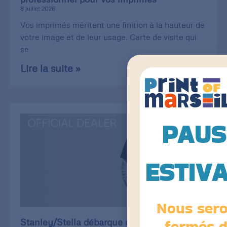
8 juillet 2026
Vos imprimés méritent une finition à la hauteur de
votre image et de leur usage. Carte de visite qui
se
Lire la suite »
PAUS
ESTIV
Nous ser
fermés 
Stanley/Stella débarque chez Print of