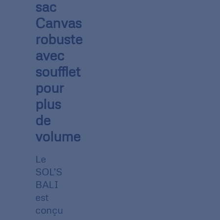
sac
Canvas
robuste
avec
soufflet
pour
plus
de
volume
Le
SOL’S
BALI
est
conçu