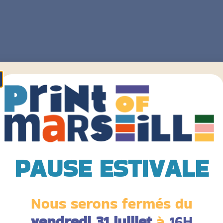
PAUSE ESTIVALE
Nous serons fermés du
vendredi 31 juillet
à
16H