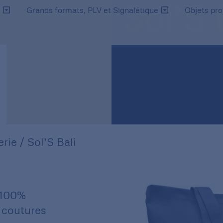
Sol’S 
s
Grands formats, PLV et Signalétique
Objets pr
rie
/ Sol’S Bali
 100%
 coutures