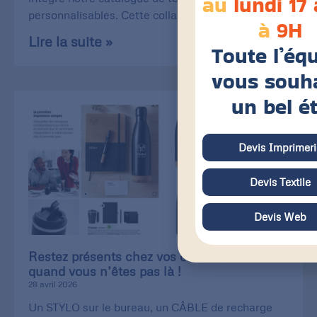
au
lundi 17
personnalisables. Cette collaboration
à
9H
Lire la suite »
Toute l’éq
vous souh
un bel é
Devis Imprimeri
Devis Textile
Devis Web
Restez présents chez vos clients, même
quand vous n’êtes pas là !
28 avril 2026
Un STYLO sur le bureau, un CÂBLE de recharge