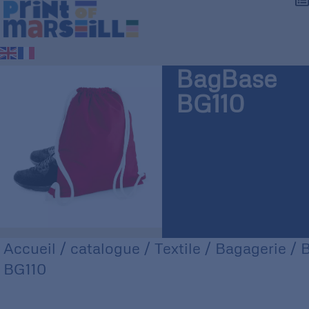
BagBase
BG110
Accueil
/
catalogue
/
Textile
/
Bagagerie
/ 
BG110