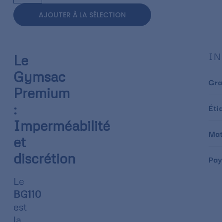
AJOUTER À LA SÉLECTION
IN
Le
Gymsac
Gr
Premium
:
Éti
Imperméabilité
Mat
et
discrétion
Pay
Le
BG110
est
la