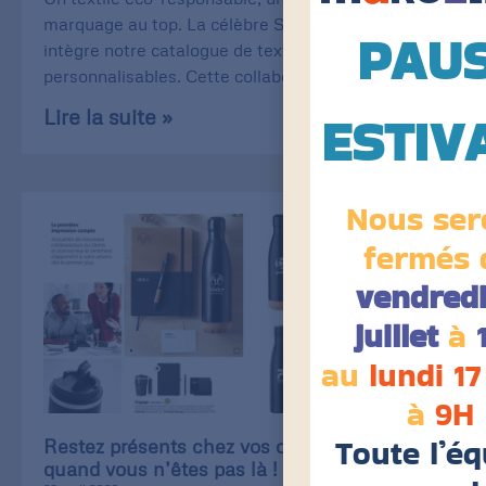
marquage au top. La célèbre Stanley/Stella
PAU
intègre notre catalogue de textiles
personnalisables. Cette collaboration
Lire la suite »
ESTIV
Nous ser
fermés 
vendredi
juillet
à
au
lundi 17
à
9H
Toute l’éq
Restez présents chez vos clients, même
quand vous n’êtes pas là !