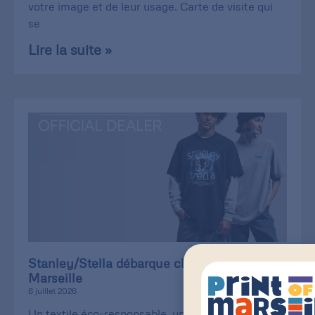
votre image et de leur usage. Carte de visite qui
se
Lire la suite »
Stanley/Stella débarque chez Print of
Marseille
6 juillet 2026
Un textile éco-responsable, une qualité de