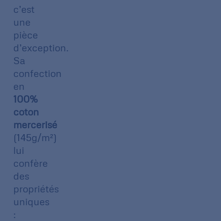
c’est
une
pièce
d’exception.
Sa
confection
en
100%
coton
mercerisé
(145g/m²)
lui
confère
des
propriétés
uniques
: