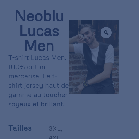
Neoblu
Lucas
Men
T-shirt Lucas Men.
100% coton
mercerisé. Le t-
shirt jersey haut de
gamme au toucher
soyeux et brillant.
Tailles
3XL
,
4XL
,