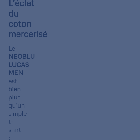
L’éclat
du
coton
mercerisé
Le
NEOBLU
LUCAS
MEN
est
bien
plus
qu’un
simple
t-
shirt
: