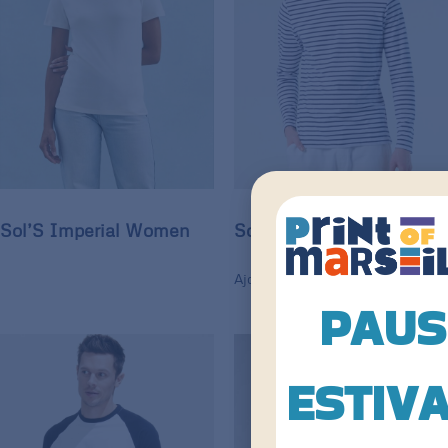
Sol’S Imperial Women
Sol’S Marine Men
Ajouter à la sélection
PAUS
ESTIV