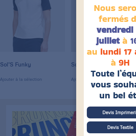
Nous ser
fermés 
vendredi 
juillet
à
1
au
lundi 17
à
9H
Sol’S Funky
Sol’S Cherry
Toute l’éq
Ajouter à la sélection
Ajouter à la sélection
vous souh
un bel é
Devis Imprimeri
Devis Textile