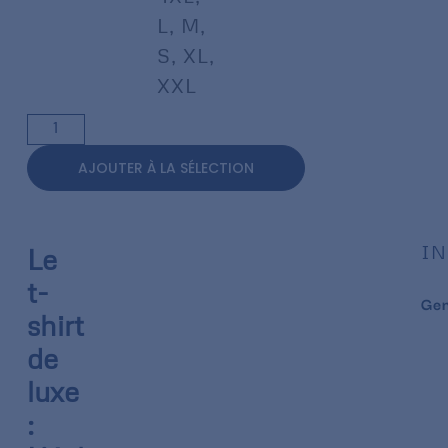
L
,
M
,
S
,
XL
,
XXL
AJOUTER À LA SÉLECTION
IN
Le
t-
Ge
shirt
de
luxe
: