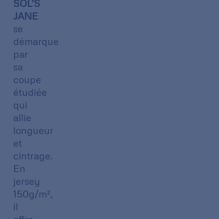
SOL’S
JANE
se
démarque
par
sa
coupe
étudiée
qui
allie
longueur
et
cintrage.
En
jersey
150g/m²,
il