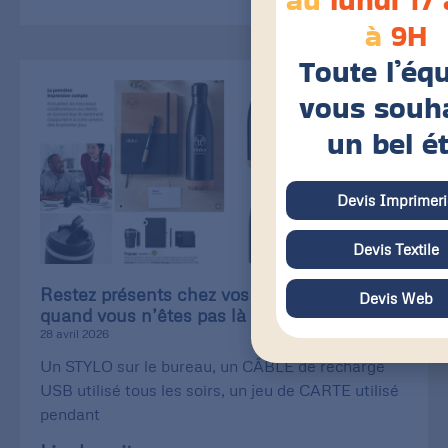
à
9H
Toute l’éq
vous souh
un bel é
Devis Imprimeri
Devis Textile
Restez présents chez vos clients, même
Devis Web
quand vous n’êtes pas là !
28 avril 2026
Un STYLO sur le bureau, un CÂBLE de recharge
USB utilisé tous les soirs, un jeu de CARTE utilisé
pendant