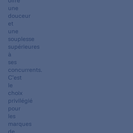
offre
une
douceur
et
une
souplesse
supérieures
à
ses
concurrents.
C’est
le
choix
privilégié
pour
les
marques
de