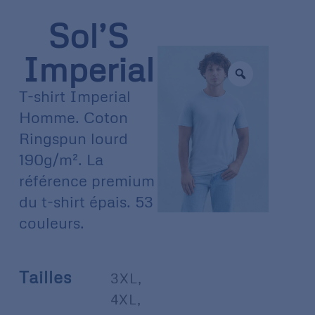
Sol’S
Imperial
T-shirt Imperial
Homme. Coton
Ringspun lourd
190g/m². La
référence premium
du t-shirt épais. 53
couleurs.
Tailles
3XL
,
4XL
,