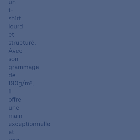
un
t-
shirt
lourd
et
structuré.
Avec
son
grammage
de
190g/m²,
il
offre
une
main
exceptionnelle
et
une