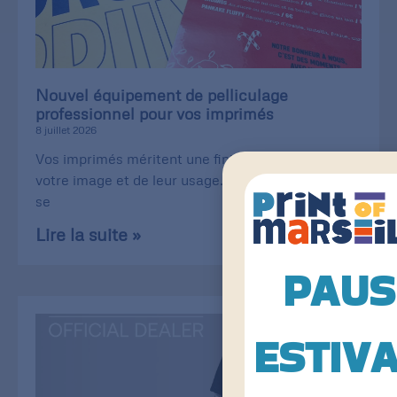
Nouvel équipement de pelliculage
professionnel pour vos imprimés
8 juillet 2026
Vos imprimés méritent une finition à la hauteur de
votre image et de leur usage. Carte de visite qui
se
Lire la suite »
PAUS
ESTIV