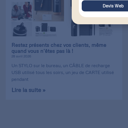
Devis Web
Restez présents chez vos clients, même
quand vous n’êtes pas là !
28 avril 2026
Un STYLO sur le bureau, un CÂBLE de recharge
USB utilisé tous les soirs, un jeu de CARTE utilisé
pendant
Lire la suite »