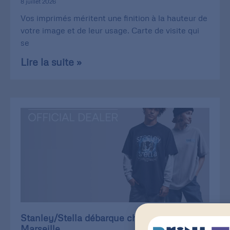
8 juillet 2026
Vos imprimés méritent une finition à la hauteur de
votre image et de leur usage. Carte de visite qui
se
Lire la suite »
Stanley/Stella débarque chez Print of
Marseille