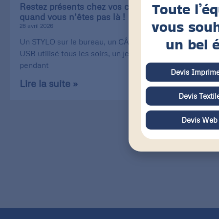
Toute l’é
Restez présents chez vos clients, même
quand vous n’êtes pas là !
vous souh
28 avril 2026
un bel 
Un STYLO sur le bureau, un CÂBLE de recharge
USB utilisé tous les soirs, un jeu de CARTE utilisé
pendant
Devis Imprime
Lire la suite »
Devis Textil
Devis Web