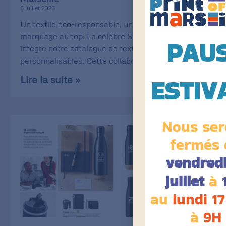
6 juillet 2026
Un textile éco-responsable, une qualité de
marquage au top. La célèbre Stanley/Stella
PAU
intègre notre catalogue de textiles
personnalisables. Cette collaboration
ESTIV
Lire la suite »
Nous ser
fermés 
vendredi
juillet
à
au
lundi 17
à
9H