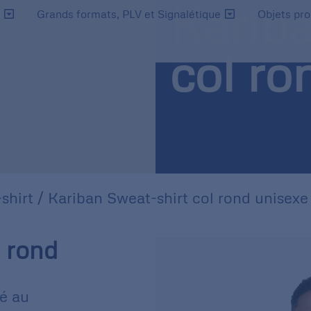
Kariba
s
Grands formats, PLV et Signalétique
Objets pr
col ro
shirt
/ Kariban Sweat-shirt col rond unisexe
l rond
é au