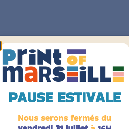
PAUSE ESTIVALE
Nous serons fermés du
vendredi 31 juillet
à
16H