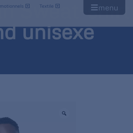
n Sweat-shirt
menu
omotionnels
Textile
nd unisexe