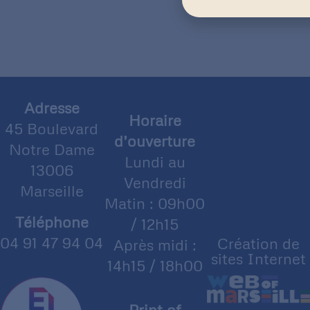
Adresse
Horaire
45 Boulevard
d’ouverture
Notre Dame
Lundi au
13006
Vendredi
Marseille
Matin : 09h00
Téléphone
/ 12h15
04 91 47 94 04
Création de
Après midi :
sites Internet
14h15 / 18h00
Print of