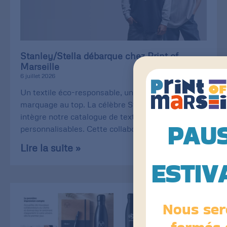
Stanley/Stella débarque chez Print of
Marseille
6 juillet 2026
Un textile éco-responsable, une qualité de
marquage au top. La célèbre Stanley/Stella
intègre notre catalogue de textiles
PAU
personnalisables. Cette collaboration
Lire la suite »
ESTIV
Nous ser