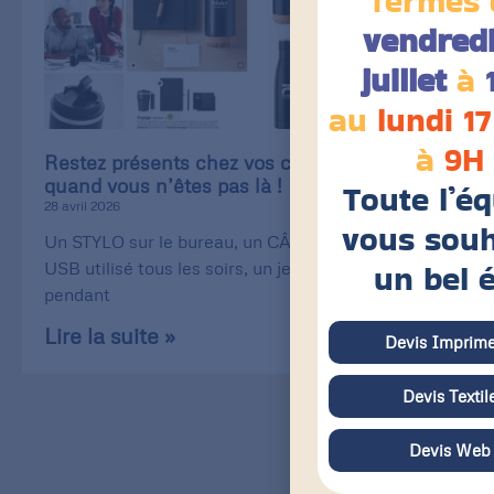
fermés 
vendredi
juillet
à
au
lundi 17
à
9H
Restez présents chez vos clients, même
quand vous n’êtes pas là !
Toute l’é
28 avril 2026
vous souh
Un STYLO sur le bureau, un CÂBLE de recharge
un bel 
USB utilisé tous les soirs, un jeu de CARTE utilisé
pendant
Lire la suite »
Devis Imprime
Devis Textil
Devis Web