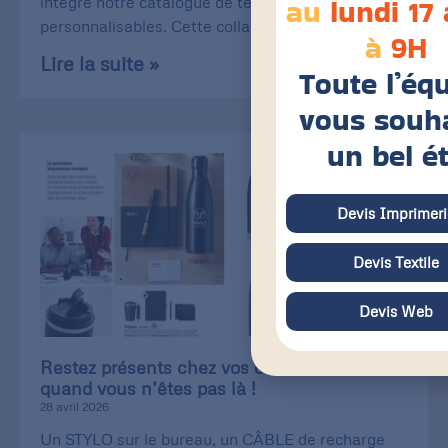
au
lundi 17
intègre notre catalogue de textiles
personnalisables. Cette collaboration
à
9H
Lire la suite »
Toute l’éq
vous souh
un bel é
Devis Imprimeri
Devis Textile
Devis Web
Restez présents chez vos clients, même
quand vous n’êtes pas là !
28 avril 2026
Un STYLO sur le bureau, un CÂBLE de recharge