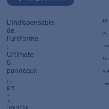
AJOUTER À LA SÉLECTION
IN
L’indispensable
de
Ge
l’uniforme
:
Gr
Ultimate
Éti
5
panneaux
Mat
La
Pay
B15
est
la
référence