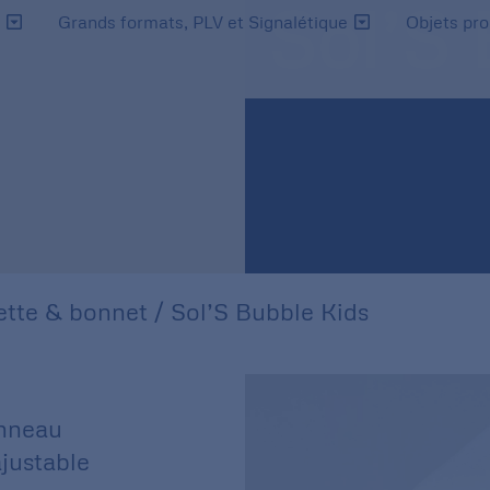
Sol’S 
s
Grands formats, PLV et Signalétique
Objets pr
tte & bonnet
/ Sol’S Bubble Kids
anneau
ajustable