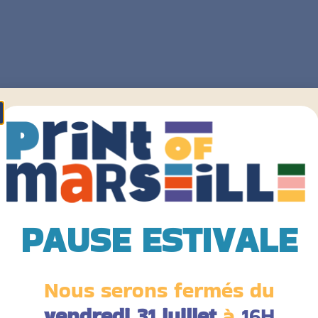
PAUSE ESTIVALE
Nous serons fermés du
vendredi 31 juillet
à
16H