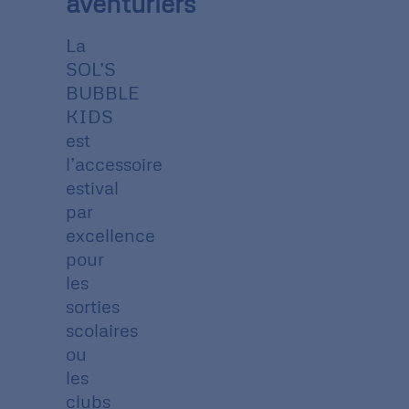
aventuriers
La
SOL’S
BUBBLE
KIDS
est
l’accessoire
estival
par
excellence
pour
les
sorties
scolaires
ou
les
clubs