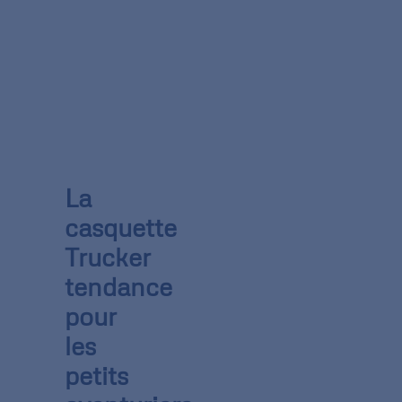
La
casquette
Trucker
tendance
pour
les
petits