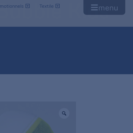
Bubble Kids
menu
omotionnels
Textile