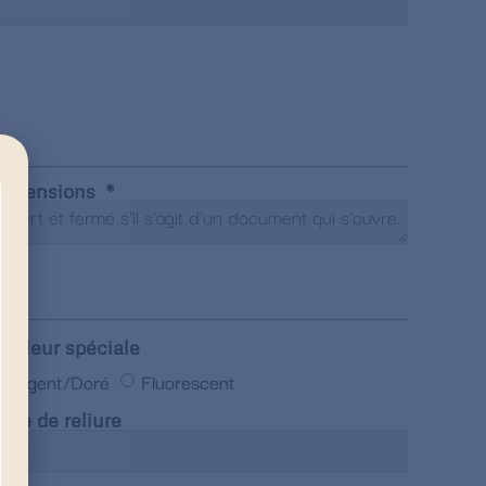
imensions
ouleur spéciale
Argent/Doré
Fluorescent
ype de reliure