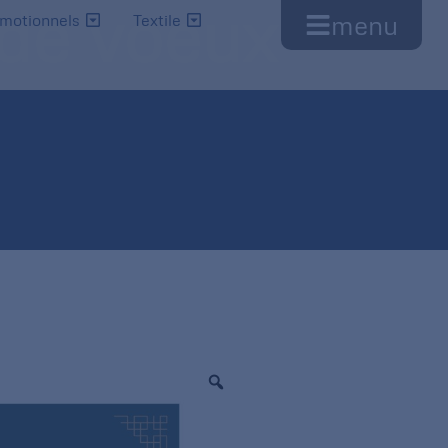
 de voeux
menu
omotionnels
Textile