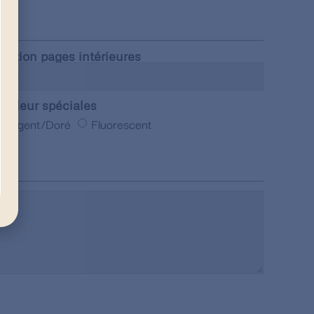
inition pages intérieures
ouleur spéciales
Argent/Doré
Fluorescent