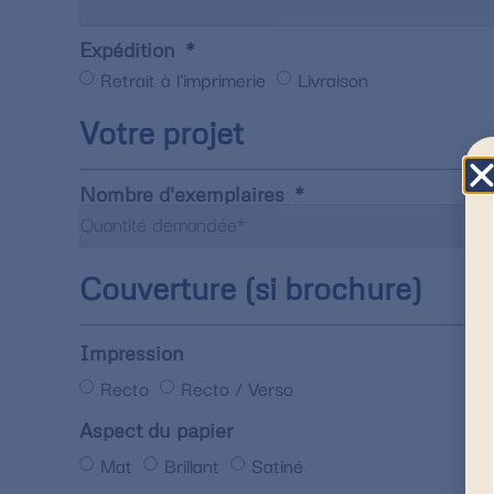
Expédition
Retrait à l'imprimerie
Livraison
Votre projet
Nombre d'exemplaires
Couverture (si brochure)
Impression
Recto
Recto / Verso
Aspect du papier
Mat
Brillant
Satiné