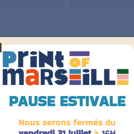
Type de support
D
PAUSE ESTIVALE
Grammage
C
Finition couverture
T
Nous serons fermés du
vendredi 31 juillet
à
16H