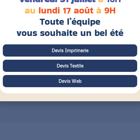
t
au
lundi 17 août
à
9H
Toute l’équipe
Grammage
F
vous souhaite un bel été
Aspect du papier
C
Devis Imprimerie
Mat
Brillant
Satiné
Devis Textile
Devis Web