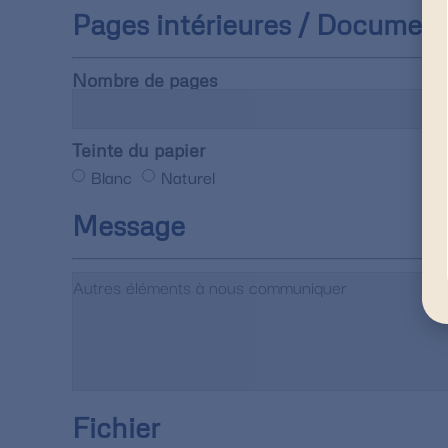
Pages intérieures / Documen
Nombre de pages
Teinte du papier
Blanc
Naturel
Message
Fichier