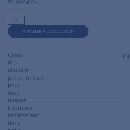
et usages.
AJOUTER À LA SÉLECTION
Créez
IN
des
stickers
personnalisés
pour
tous
usages,
imprimés
rapidement
dans