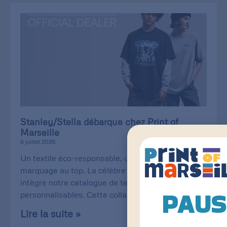
Stanley/Stella débarque chez Print of
Marseille
6 juillet 2026
Un textile éco-responsable, une qualité de
marquage au top. La célèbre Stanley/Stella
intègre notre catalogue de textiles
PAUS
personnalisables. Cette collaboration
Lire la suite »