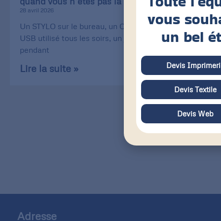
Toute l’éq
quand vous n’êtes pas là !
28 avril 2026
vous souh
Un STYLO sur le bureau, un CÂBLE de recharge
un bel é
USB utilisé tous les soirs, un jeu de CARTE utilisé
pendant
Devis Imprimeri
Lire la suite »
Devis Textile
Devis Web
Adresse