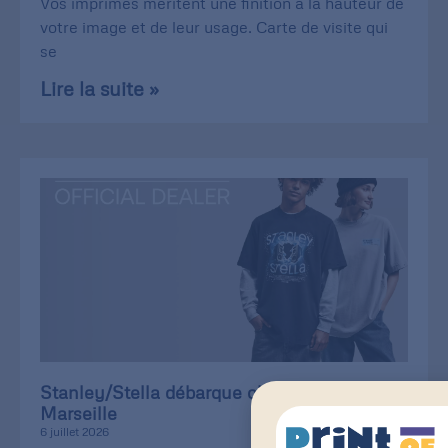
Vos imprimés méritent une finition à la hauteur de
votre image et de leur usage. Carte de visite qui
se
Lire la suite »
Stanley/Stella débarque chez Print of
Marseille
6 juillet 2026