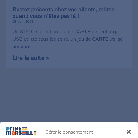
Restez présents chez vos clients, même
quand vous n’êtes pas là !
28 avril 2026
Un STYLO sur le bureau, un CÂBLE de recharge
USB utilisé tous les soirs, un jeu de CARTE utilisé
pendant
Lire la suite »
Gérer le consentement