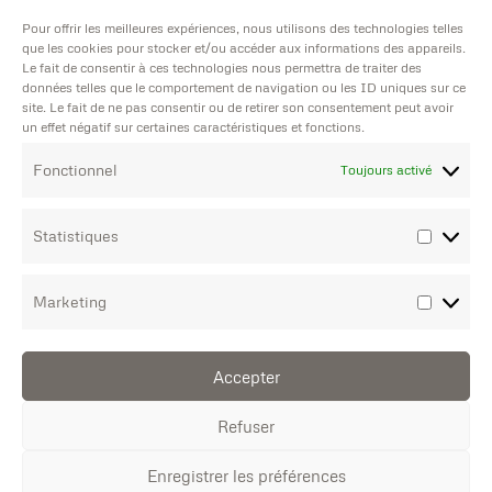
Pour offrir les meilleures expériences, nous utilisons des technologies telles
Adresse
que les cookies pour stocker et/ou accéder aux informations des appareils.
Horaire
Le fait de consentir à ces technologies nous permettra de traiter des
45 Boulevard
données telles que le comportement de navigation ou les ID uniques sur ce
d’ouverture
Notre Dame
site. Le fait de ne pas consentir ou de retirer son consentement peut avoir
Lundi au
un effet négatif sur certaines caractéristiques et fonctions.
13006
Vendredi
Marseille
Fonctionnel
Toujours activé
Matin : 09h00
Téléphone
/ 12h15
Statistiques
04 91 47 94 04
Création de
Après midi :
sites Internet
14h15 / 18h00
Marketing
Print of
Accepter
Marseille est
Devis Textile
labélisé éco-
Refuser
responsable
Devis Imprimerie
Enregistrer les préférences
> Mentions légales