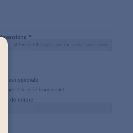
imensions
ouleur spéciale
Argent/Doré
Fluorescent
ype de reliure