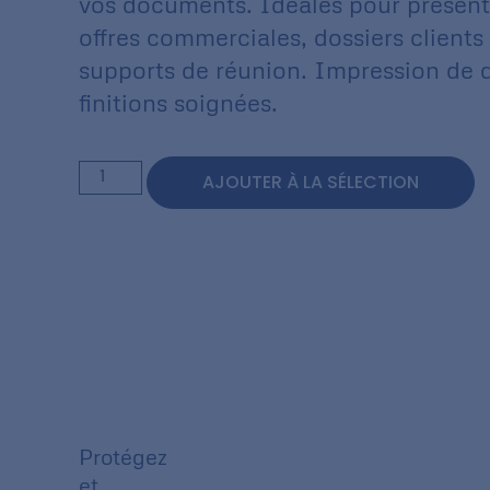
vos documents. Idéales pour présent
offres commerciales, dossiers clients
supports de réunion. Impression de q
finitions soignées.
AJOUTER À LA SÉLECTION
Protégez
et