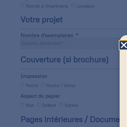
Retrait à l'imprimerie
Livraison
Votre projet
Nombre d'exemplaires
Couverture (si brochure)
Impression
Recto
Recto / Verso
Aspect du papier
Mat
Brillant
Satiné
Pages intérieures / Documen