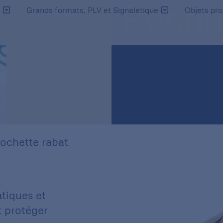
Pochet
s
Grands formats, PLV et Signalétique
Objets pr
ochette rabat
atiques et
t protéger