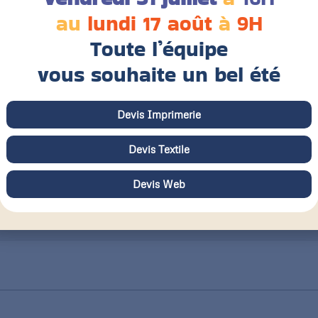
au
lundi 17 août
à
9H
Grammage
F
Toute l’équipe
vous souhaite un bel été
Aspect du papier
C
Mat
Brillant
Satiné
Devis Imprimerie
Devis Textile
Devis Web