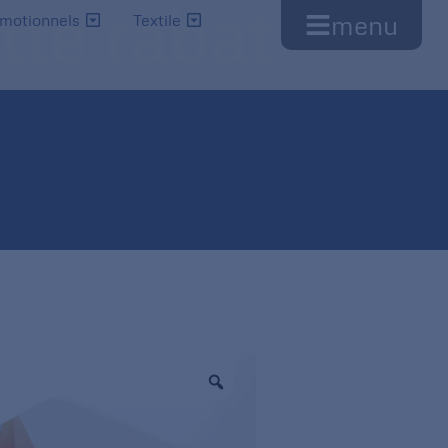
te rabat
menu
omotionnels
Textile