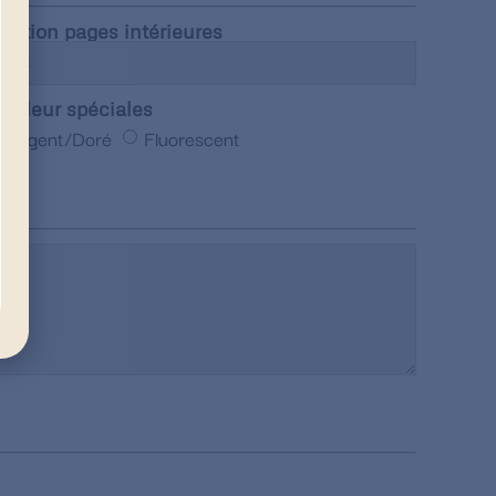
inition pages intérieures
ouleur spéciales
Argent/Doré
Fluorescent