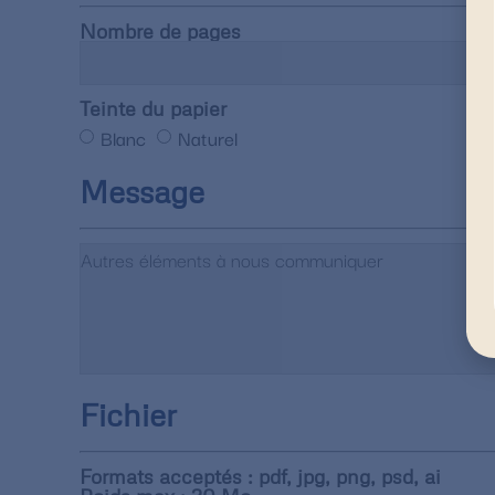
Nombre de pages
Teinte du papier
Blanc
Naturel
Message
Fichier
Formats acceptés : pdf, jpg, png, psd, ai