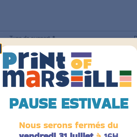
Type de support
D
Grammage
C
PAUSE ESTIVALE
Finition couverture
T
Nous serons fermés du
t
vendredi 31 juillet
à
16H