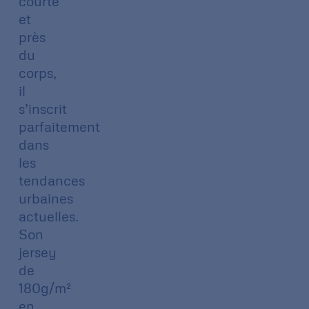
courte
et
près
du
corps,
il
s’inscrit
parfaitement
dans
les
tendances
urbaines
actuelles.
Son
jersey
de
180g/m²
en