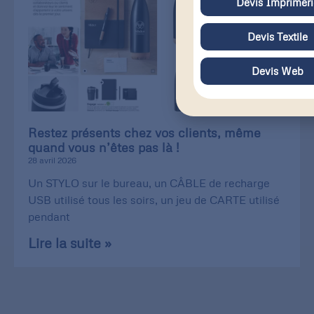
Devis Imprimeri
Devis Textile
Devis Web
Restez présents chez vos clients, même
quand vous n’êtes pas là !
28 avril 2026
Un STYLO sur le bureau, un CÂBLE de recharge
USB utilisé tous les soirs, un jeu de CARTE utilisé
pendant
Lire la suite »