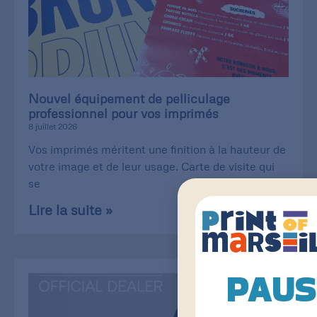
Nouvel équipement de pelliculage
professionnel pour vos imprimés
8 juillet 2026
Vos imprimés méritent une finition à la hauteur de
votre image et de leur usage. Carte de visite qui
se
Lire la suite »
PAUS