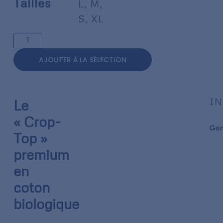
Tailles
L
,
M
,
S
,
XL
AJOUTER À LA SÉLECTION
IN
Le
« Crop-
Ge
Top »
premium
en
coton
biologique