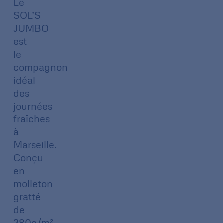
Le
SOL’S
JUMBO
est
le
compagnon
idéal
des
journées
fraîches
à
Marseille.
Conçu
en
molleton
gratté
de
280g/m²,