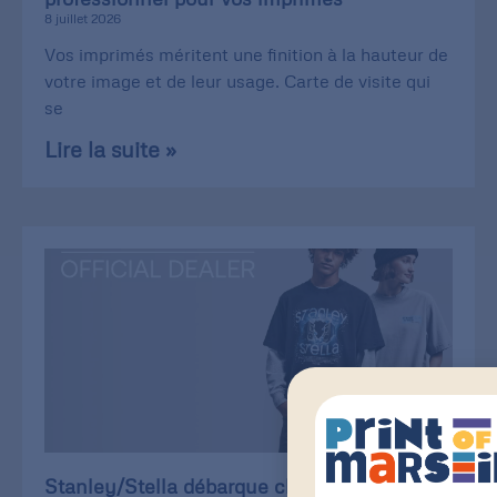
8 juillet 2026
Vos imprimés méritent une finition à la hauteur de
votre image et de leur usage. Carte de visite qui
se
Lire la suite »
Stanley/Stella débarque chez Print of