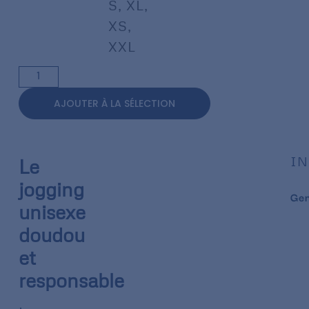
S
,
XL
,
XS
,
XXL
AJOUTER À LA SÉLECTION
IN
Le
jogging
Ge
unisexe
doudou
et
responsable