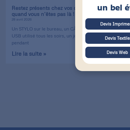
un bel é
Restez présents chez vos clients, même
quand vous n’êtes pas là !
28 avril 2026
Devis Imprimer
Un STYLO sur le bureau, un CÂBLE de recharge
USB utilisé tous les soirs, un jeu de CARTE utilisé
Devis Textile
pendant
Devis Web
Lire la suite »