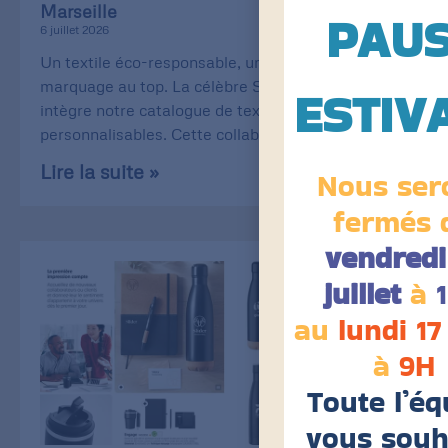
Marseille
PAU
6 juillet 2026
Un textile éco-responsable, une qualité de
marquage au top. La célèbre Stanley/Stella
ESTIV
intègre notre catalogue de textiles
personnalisables. Cette collaboration
Lire la suite »
Nous ser
fermés 
vendredi
juillet
à
au
lundi 17
à
9H
Toute l’éq
vous souh