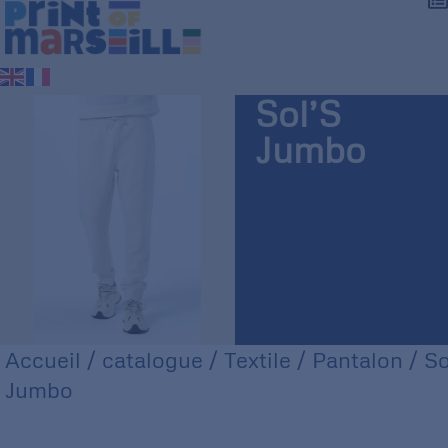
Sol’S
Jumbo
Accueil
/
catalogue
/
Textile
/
Pantalon
/ So
Jumbo