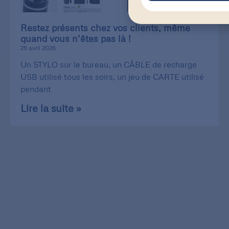
Restez présents chez vos clients, même
quand vous n’êtes pas là !
28 avril 2026
Un STYLO sur le bureau, un CÂBLE de recharge
USB utilisé tous les soirs, un jeu de CARTE utilisé
pendant
Lire la suite »