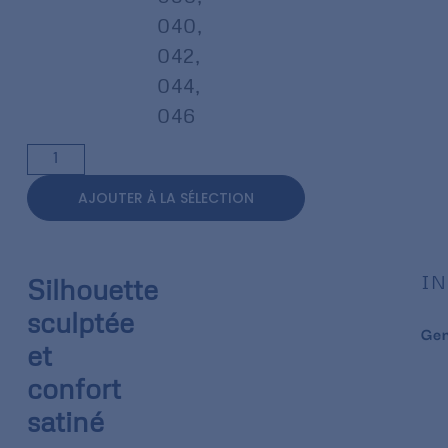
040
,
042
,
044
,
046
AJOUTER À LA SÉLECTION
IN
Silhouette
sculptée
Ge
et
confort
satiné