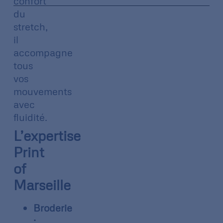
confort
du
stretch,
il
accompagne
tous
vos
mouvements
avec
fluidité.
L’expertise
Print
of
Marseille
Broderie
: