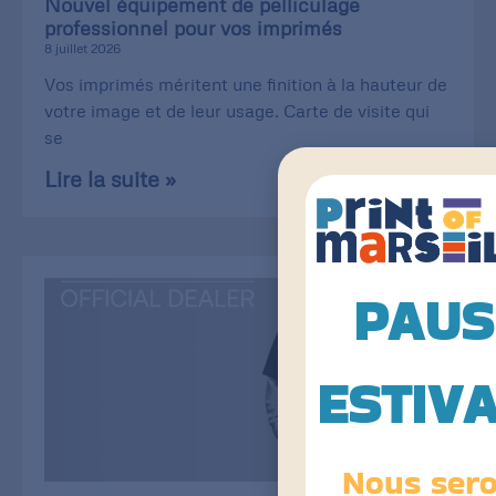
Nouvel équipement de pelliculage
professionnel pour vos imprimés
8 juillet 2026
Vos imprimés méritent une finition à la hauteur de
votre image et de leur usage. Carte de visite qui
se
Lire la suite »
PAUS
ESTIV
Nous ser