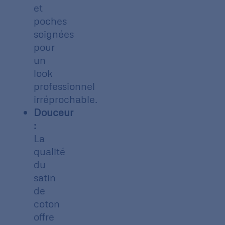
et
poches
soignées
pour
un
look
professionnel
irréprochable.
Douceur
:
La
qualité
du
satin
de
coton
offre