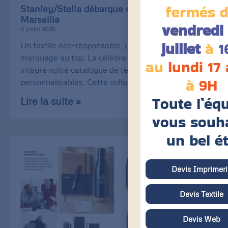
fermés 
Stanley/Stella débarque chez Print of
Marseille
vendredi 
6 juillet 2026
juillet
à
1
Un textile éco-responsable, une qualité de
marquage au top. La célèbre Stanley/Stella
au
lundi 17
intègre notre catalogue de textiles
à
9H
personnalisables. Cette collaboration
Toute l’éq
Lire la suite »
vous souh
un bel é
Devis Imprimeri
Devis Textile
Devis Web