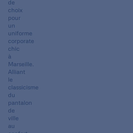
de
choix
pour
un
uniforme
corporate
chic
à
Marseille.
Alliant
le
classicisme
du
pantalon
de
ville
au