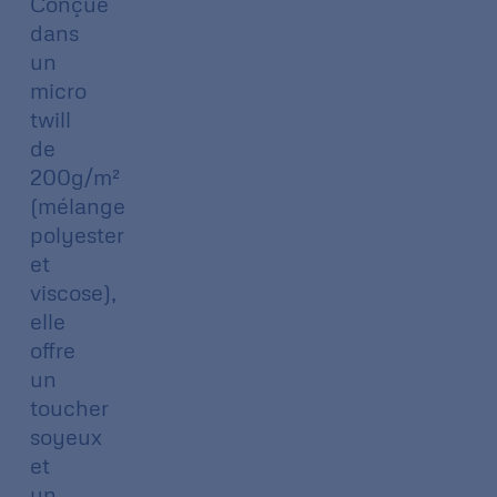
Conçue
dans
un
micro
twill
de
200g/m²
(mélange
polyester
et
viscose),
elle
offre
un
toucher
soyeux
et
un