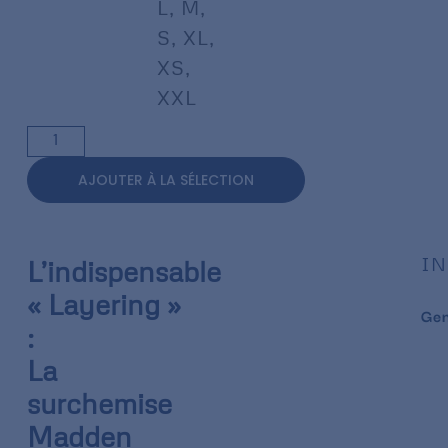
L
,
M
,
S
,
XL
,
XS
,
XXL
AJOUTER À LA SÉLECTION
IN
L’indispensable
« Layering »
Ge
:
La
surchemise
Madden