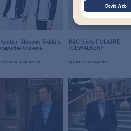
Devis Web
Kariban Blouson Teddy à
B&C Veste POLAIRE
capuche Unisexe
ICEWALKER+
Ajouter à la sélection
Ajouter à la sélection