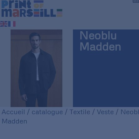
Neoblu
Madden
Accueil
/
catalogue
/
Textile
/
Veste
/ Neob
Madden