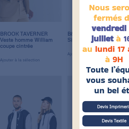
Nous ser
fermés 
vendredi 
BROOK TAVERNER
B&C Coupe vent homme
juillet
à
1
Veste homme William
Sirocco
coupe cintrée
au
lundi 17
Ajouter à la sélection
à
9H
Ajouter à la sélection
Toute l’éq
vous souh
un bel é
Devis Imprimeri
Devis Textile