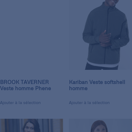
BROOK TAVERNER
Kariban Veste softshell
Veste homme Phene
homme
Ajouter à la sélection
Ajouter à la sélection