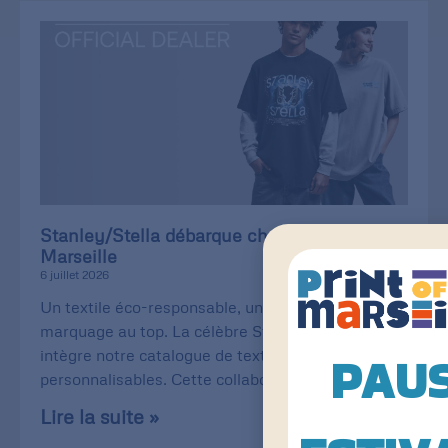
Stanley/Stella débarque chez Print of
Marseille
6 juillet 2026
Un textile éco-responsable, une qualité de
marquage au top. La célèbre Stanley/Stella
intègre notre catalogue de textiles
PAU
personnalisables. Cette collaboration
Lire la suite »