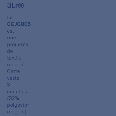
3Lr®
Le
CGJG006
est
une
prouesse
de
textile
recyclé.
Cette
veste
3
couches
(92%
polyester
recyclé)