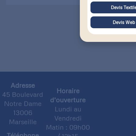
Devis Textil
Devis Web
Adresse
Horaire
45 Boulevard
d’ouverture
Notre Dame
Lundi au
13006
Vendredi
Marseille
Matin : 09h00
Téléphone