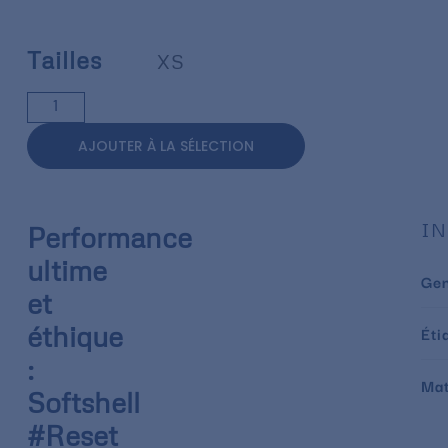
Tailles
XS
AJOUTER À LA SÉLECTION
IN
Performance
ultime
Ge
et
éthique
Éti
:
Mat
Softshell
#Reset