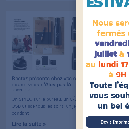
ESTIV
Nous ser
fermés 
vendredi
juillet
à
au
lundi 17
à
9H
Restez présents chez vos clients, même
Toute l’é
quand vous n’êtes pas là !
28 avril 2026
vous souh
Un STYLO sur le bureau, un CÂBLE de recharge
un bel 
USB utilisé tous les soirs, un jeu de CARTE utilisé
pendant
Devis Imprime
Lire la suite »