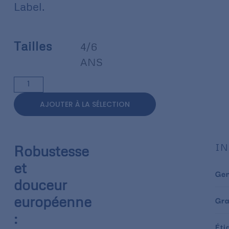
Label.
Tailles
4/6
ANS
AJOUTER À LA SÉLECTION
IN
Robustesse
et
Ge
douceur
européenne
Gr
:
Éti