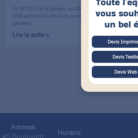
Toute l’é
Un STYLO sur le bureau, un CÂBLE de recharge
vous souh
USB utilisé tous les soirs, un jeu de CARTE utilisé
un bel 
pendant
Lire la suite »
Devis Imprime
Devis Textil
Devis Web
Adresse
Horaire
45 Boulevard