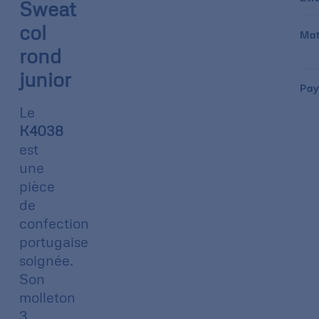
Sweat
col
Mat
rond
junior
Pay
Le
K4038
est
une
pièce
de
confection
portugaise
soignée.
Son
molleton
3