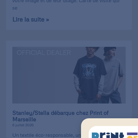
votre image et de leur usage. Carte de visite qui
se
Lire la suite »
Stanley/Stella débarque chez Print of
Marseille
6 juillet 2026
Un textile éco-responsable, une qualité de