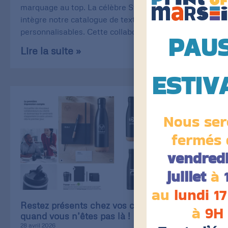
marquage au top. La célèbre Stanley/Stella
intègre notre catalogue de textiles
personnalisables. Cette collaboration
PAU
Lire la suite »
ESTIV
Nous ser
fermés 
vendredi
juillet
à
au
lundi 17
Restez présents chez vos clients, même
à
9H
quand vous n’êtes pas là !
28 avril 2026