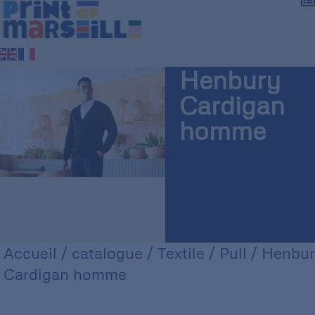
Henbury
Cardigan
homme
Accueil
/
catalogue
/
Textile
/
Pull
/ Henbu
Cardigan homme