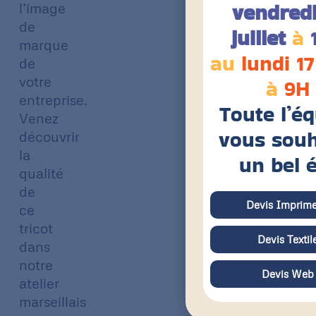
vendredi
l’image
de
juillet
à
marque
au
lundi 17
de
votre
à
9H
entreprise.
Toute l’é
Venez
vous souh
découvrir
la
un bel 
qualité
de
Devis Imprime
ce
tricot
Devis Textil
dans
notre
Devis Web
atelier
marseillais