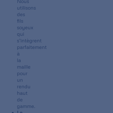
Nous
utilisons
des
fils
soyeux
qui
s’intègrent
parfaitement
à
la
maille
pour
un
rendu
haut
de
gamme.
Le