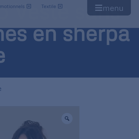
o Veste sans
menu
omotionnels
Textile
es en sherpa
e
e