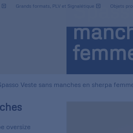
Spass
s
Grands formats, PLV et Signalétique
Objets pr
manch
femm
Spasso Veste sans manches en sherpa femm
nches
e oversize