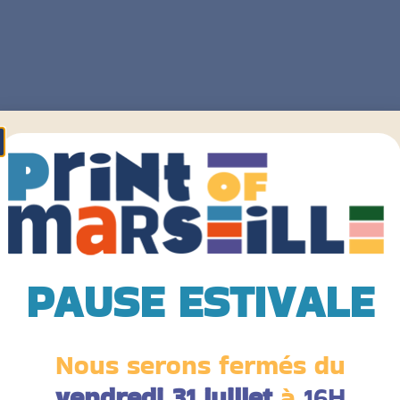
PAUSE ESTIVALE
Nous serons fermés du
vendredi 31 juillet
à
16H