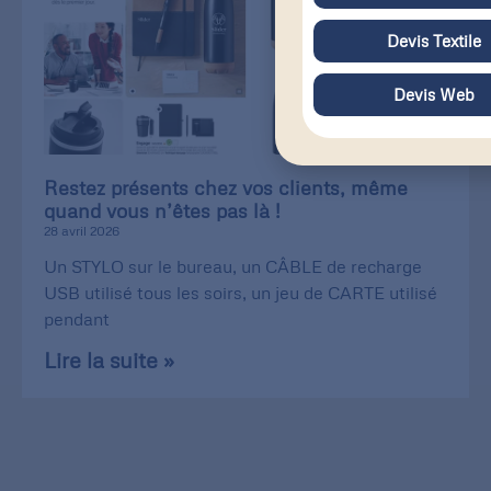
Devis Textile
Devis Web
Restez présents chez vos clients, même
quand vous n’êtes pas là !
28 avril 2026
Un STYLO sur le bureau, un CÂBLE de recharge
USB utilisé tous les soirs, un jeu de CARTE utilisé
pendant
Lire la suite »