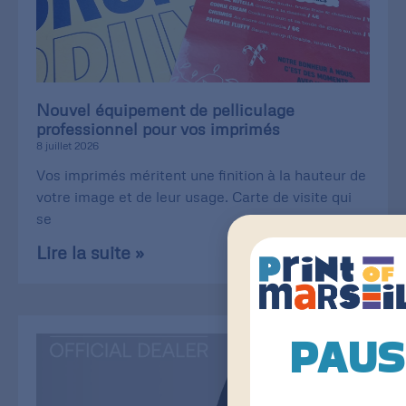
Nouvel équipement de pelliculage
professionnel pour vos imprimés
8 juillet 2026
Vos imprimés méritent une finition à la hauteur de
votre image et de leur usage. Carte de visite qui
se
Lire la suite »
PAUS