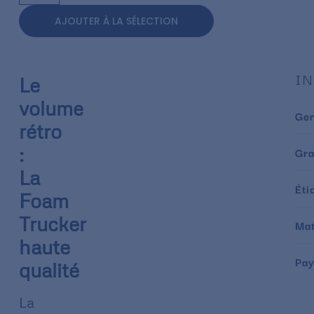
AJOUTER À LA SÉLECTION
IN
Le
volume
Ge
rétro
:
Gr
La
Éti
Foam
Trucker
Mat
haute
Pay
qualité
La