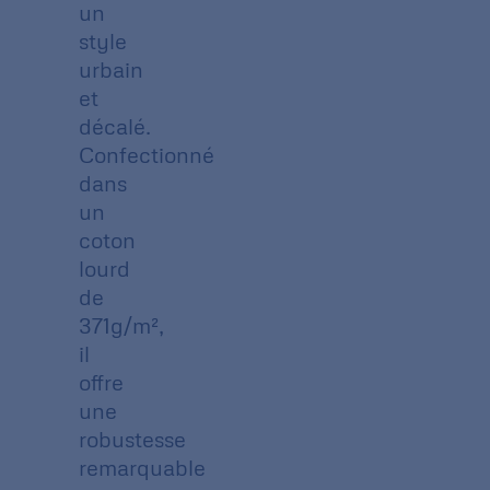
un
style
urbain
et
décalé.
Confectionné
dans
un
coton
lourd
de
371g/m²,
il
offre
une
robustesse
remarquable