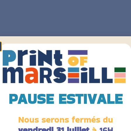
PAUSE ESTIVALE
Nous serons fermés du
vendredi 31 juillet
à
16H