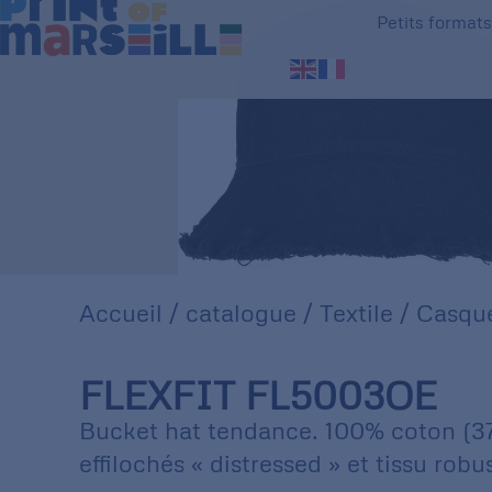
Petits format
Accueil
/
catalogue
/
Textile
/
Casque
FLEXFIT FL5003OE
Bucket hat tendance. 100% coton (37
effilochés « distressed » et tissu robu