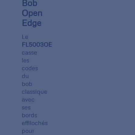
Bob
Open
Edge
Le
FL5003OE
casse
les
codes
du
bob
classique
avec
ses
bords
effilochés
pour