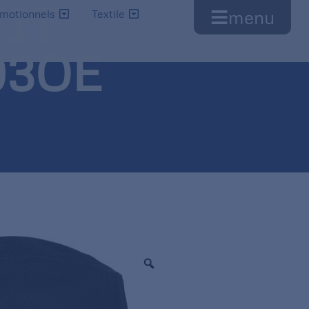
FIT
menu
omotionnels
Textile
03OE