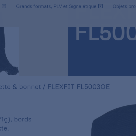
FLEX
s
Grands formats, PLV et Signalétique
Objets pr
FL50
tte & bonnet
/ FLEXFIT FL5003OE
1g), bords
ste.