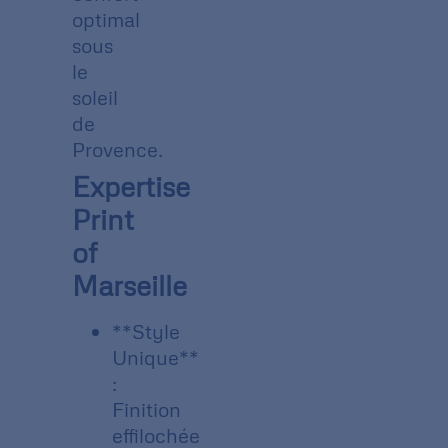
optimal
sous
le
soleil
de
Provence.
Expertise
Print
of
Marseille
**Style
Unique**
:
Finition
effilochée