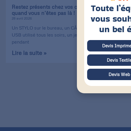
Toute l’é
Restez présents chez vos clients, même
quand vous n’êtes pas là !
vous souh
28 avril 2026
un bel 
Un STYLO sur le bureau, un CÂBLE de recharge
USB utilisé tous les soirs, un jeu de CARTE utilisé
pendant
Devis Imprime
Lire la suite »
Devis Textil
Devis Web