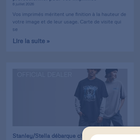
8 juillet 2026
Vos imprimés méritent une finition à la hauteur de
votre image et de leur usage. Carte de visite qui
se
Lire la suite »
Stanley/Stella débarque chez Print of