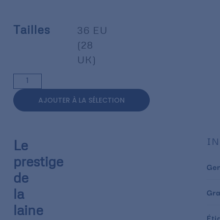
Tailles
36 EU
(28
UK)
AJOUTER À LA SÉLECTION
IN
Le
prestige
Ge
de
la
Gr
laine
Éti