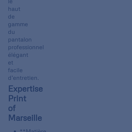
le
haut
de
gamme
du
pantalon
professionnel
élégant
et
facile
d’entretien.
Expertise
Print
of
Marseille
**Matière