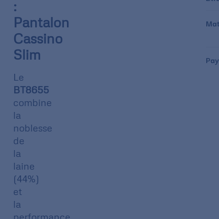
:
Pantalon
Mat
Cassino
Slim
Pay
Le
BT8655
combine
la
noblesse
de
la
laine
(44%)
et
la
performance