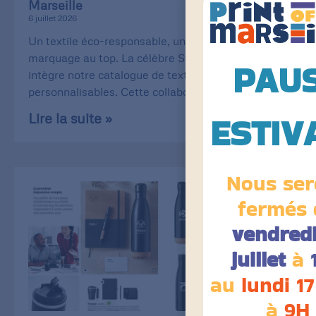
Marseille
6 juillet 2026
Un textile éco-responsable, une qualité de
marquage au top. La célèbre Stanley/Stella
PAU
intègre notre catalogue de textiles
personnalisables. Cette collaboration
ESTIV
Lire la suite »
Nous ser
fermés 
vendredi
juillet
à
au
lundi 17
à
9H