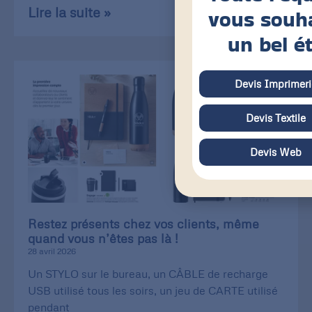
Lire la suite »
vous souh
un bel é
Devis Imprimeri
Devis Textile
Devis Web
Restez présents chez vos clients, même
quand vous n’êtes pas là !
28 avril 2026
Un STYLO sur le bureau, un CÂBLE de recharge
USB utilisé tous les soirs, un jeu de CARTE utilisé
pendant