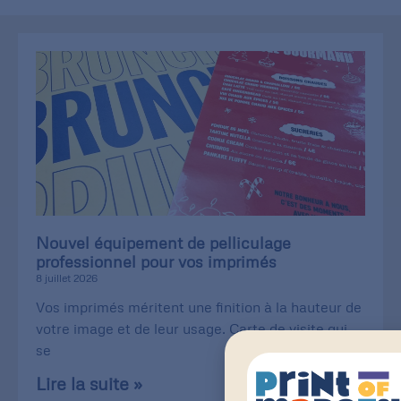
Nouvel équipement de pelliculage
professionnel pour vos imprimés
8 juillet 2026
Vos imprimés méritent une finition à la hauteur de
votre image et de leur usage. Carte de visite qui
se
Lire la suite »