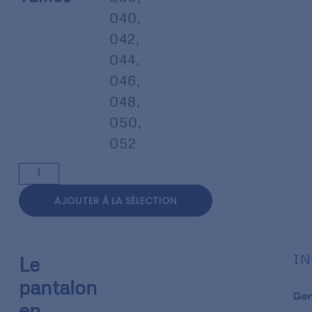
040
,
042
,
044
,
046
,
048
,
050
,
052
AJOUTER À LA SÉLECTION
IN
Le
pantalon
Ge
en