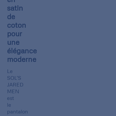
satin
de
coton
pour
une
élégance
moderne
Le
SOL’S
JARED
MEN
est
le
pantalon