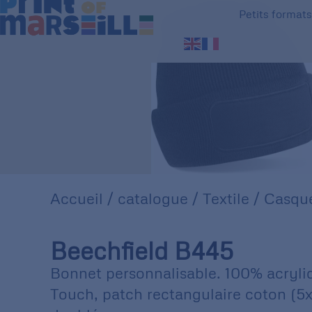
Petits format
Accueil
/
catalogue
/
Textile
/
Casque
Beechfield B445
Bonnet personnalisable. 100% acryli
Touch, patch rectangulaire coton (5