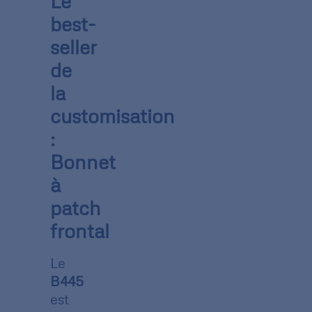
Le
best-
seller
de
la
customisation
:
Bonnet
à
patch
frontal
Le
B445
est