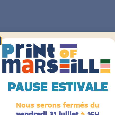
PAUSE ESTIVALE
Nous serons fermés du
vendredi 31 juillet
à
16H