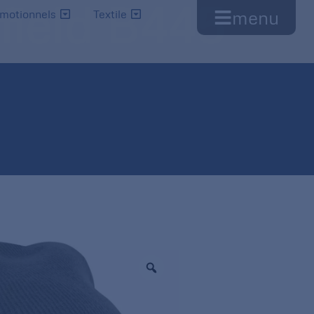
field B445
menu
omotionnels
Textile