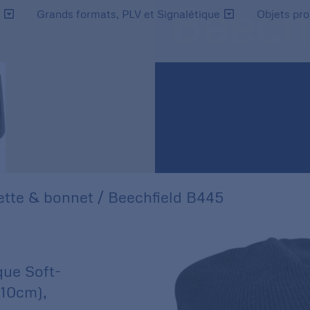
Beech
s
Grands formats, PLV et Signalétique
Objets pr
tte & bonnet
/ Beechfield B445
que Soft-
x10cm),