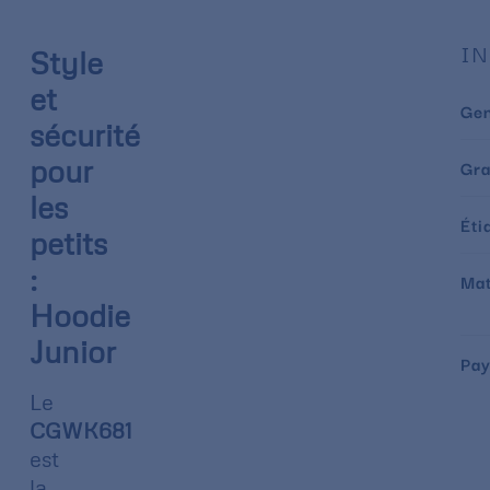
IN
Style
et
Ge
sécurité
pour
Gr
les
Éti
petits
:
Mat
Hoodie
Junior
Pay
Le
CGWK681
est
la