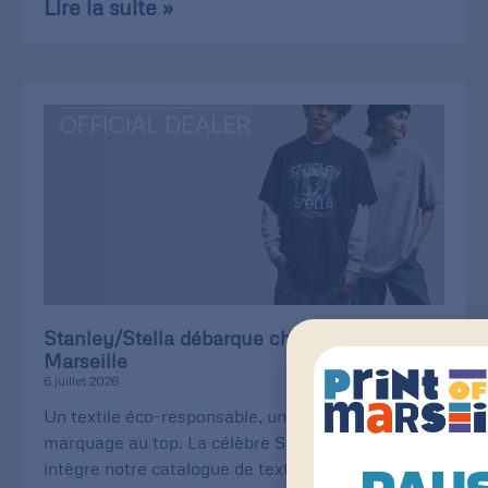
Lire la suite »
Stanley/Stella débarque chez Print of
Marseille
6 juillet 2026
Un textile éco-responsable, une qualité de
marquage au top. La célèbre Stanley/Stella
intègre notre catalogue de textiles