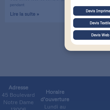
pendant
Devis Imprime
Lire la suite »
Devis Textil
Devis Web
Adresse
Horaire
45 Boulevard
d’ouverture
Notre Dame
Lundi au
13006