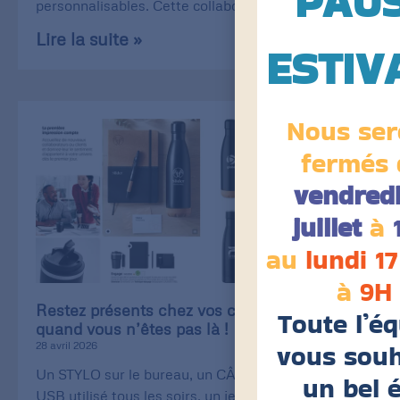
PAU
personnalisables. Cette collaboration
Lire la suite »
ESTIV
Nous ser
fermés 
vendredi
juillet
à
au
lundi 17
à
9H
Restez présents chez vos clients, même
Toute l’é
quand vous n’êtes pas là !
vous souh
28 avril 2026
Un STYLO sur le bureau, un CÂBLE de recharge
un bel 
USB utilisé tous les soirs, un jeu de CARTE utilisé