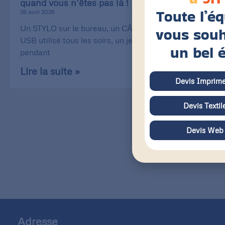
quand vous n’êtes pas là !
Toute l’é
28 avril 2026
Un STYLO sur le bureau, un CÂBLE de recharge
vous souh
USB utilisé tous les soirs, un jeu de CARTE utilisé
un bel 
pendant
Lire la suite »
Devis Imprime
Devis Textil
Devis Web
Adresse