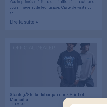
Vos imprimés méritent une finition à la hauteur de
votre image et de leur usage. Carte de visite qui
se
Lire la suite »
Stanley/Stella débarque chez Print of
Marseille
6 juillet 2026