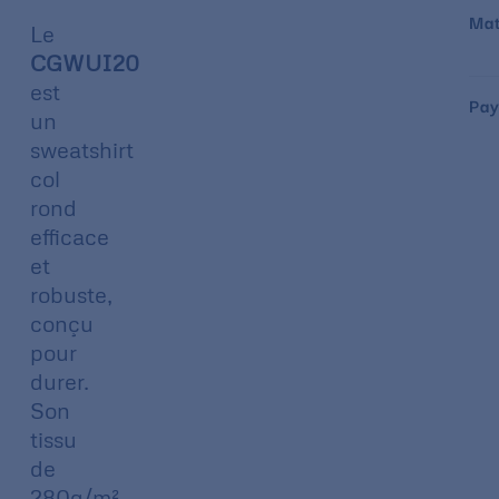
Mat
Le
CGWUI20
est
Pay
un
sweatshirt
col
rond
efficace
et
robuste,
conçu
pour
durer.
Son
tissu
de
280g/m²