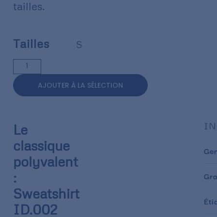
tailles.
Tailles
S
AJOUTER À LA SÉLECTION
IN
Le
classique
Ge
polyvalent
:
Gr
Sweatshirt
Éti
ID.002