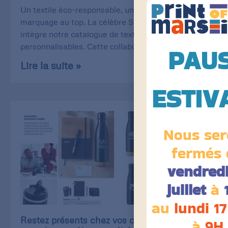
Un textile éco-responsable, une qualité de
marquage au top. La célèbre Stanley/Stella
intègre notre catalogue de textiles
personnalisables. Cette collaboration
PAU
Lire la suite »
ESTIV
Nous ser
fermés 
vendredi
juillet
à
au
lundi 17
Restez présents chez vos clients, même
à
9H