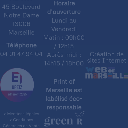
Horaire
45 Boulevard
d’ouverture
Notre Dame
Lundi au
13006
Vendredi
Marseille
Matin : 09h00
Téléphone
/ 12h15
04 91 47 94 04
Création de
Après midi :
sites Internet
14h15 / 18h00
Print of
Marseille est
labélisé éco-
responsable
> Mentions légales
> Conditions
Générales de Vente