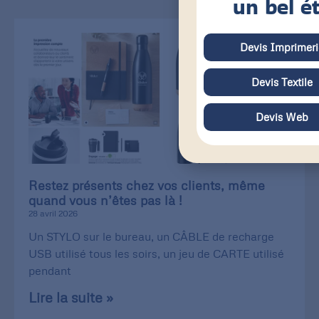
un bel é
Devis Imprimeri
Devis Textile
Devis Web
Restez présents chez vos clients, même
quand vous n’êtes pas là !
28 avril 2026
Un STYLO sur le bureau, un CÂBLE de recharge
USB utilisé tous les soirs, un jeu de CARTE utilisé
pendant
Lire la suite »