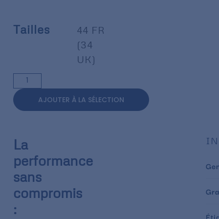
Tailles
44 FR
(34
UK)
AJOUTER À LA SÉLECTION
IN
La
performance
Ge
sans
compromis
Gr
:
Éti